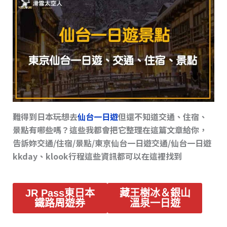
s
o
n
o
k
k
難得到日本玩想去
仙台一日遊
但還不知道交通、住宿、
景點有哪些嗎？這些我都會把它整理在這篇文章給你，
告訴妳交通/住宿/景點/東京仙台一日遊交通/仙台一日遊
kkday、klook行程這些資訊都可以在這裡找到
JR Pass東日本
藏王樹冰＆銀山
鐵路周遊券
溫泉一日遊