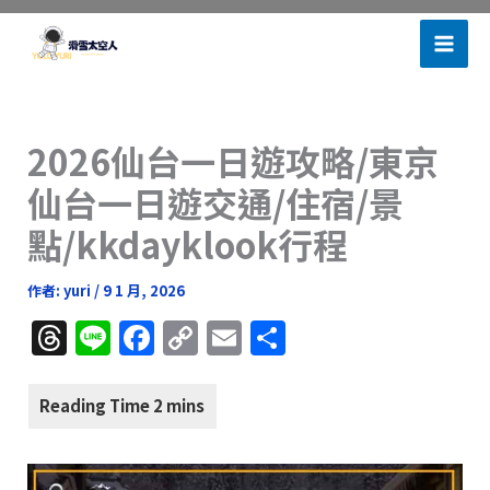
跳
滑雪太空人
至
主
要
內
2026仙台一日遊攻略/東京
容
仙台一日遊交通/住宿/景
點/kkdayklook行程
作者:
yuri
/
9 1 月, 2026
T
Li
F
C
E
分
h
n
a
o
m
享
re
e
c
p
ai
a
e
y
l
d
b
Li