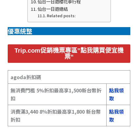
仙台一日遊櫻花季行程
仙台一日遊總結
Related posts:
優惠統整
Trip.com促銷機票專區”點我購買便宜機
票“
agoda折扣碼
無消費門檻 5%折扣最高享1,500新台幣折
點我領
扣
取
消費滿3,440 8％折扣最高享1,800 新台幣
點我領
折扣
取