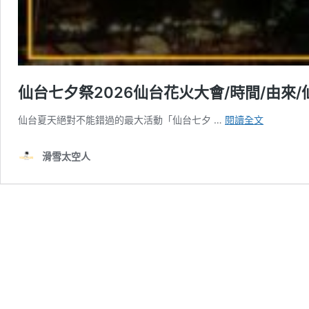
仙台七夕祭2026仙台花火大會/時間/由來
仙
仙台夏天絕對不能錯過的最大活動「仙台七夕 …
閱讀全文
台
七
滑雪太空人
夕
祭
2026
仙
台
花
火
大
會/
時
間/