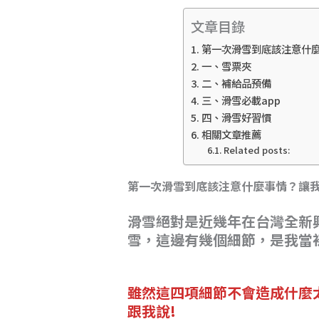
d
b
Li
文章目錄
s
o
n
第一次滑雪到底該注意什
o
k
一、雪票夾
k
二、補給品預備
三、滑雪必載app
四、滑雪好習慣
相關文章推薦
Related posts:
第一次滑雪到底該注意什麼事情？讓我
滑雪絕對是近幾年在台灣全新
雪，這邊有幾個細節，是我當
雖然這四項細節不會造成什麼
跟我說
!