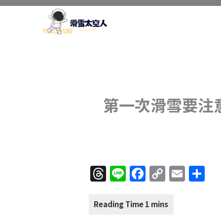
跳
至
主
要
內
容
第一次滑雪要注
T
Li
F
C
E
分
h
n
a
o
m
享
re
e
c
p
ai
a
e
y
l