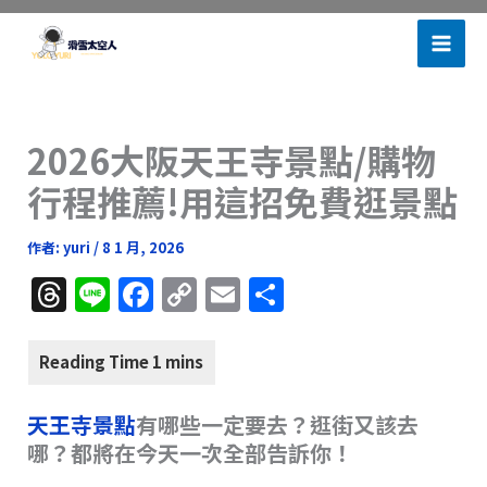
跳
滑雪太空人
至
主
要
內
2026大阪天王寺景點/購物
容
行程推薦!用這招免費逛景點
作者:
yuri
/
8 1 月, 2026
T
Li
F
C
E
分
h
n
a
o
m
享
re
e
c
p
ai
a
e
y
l
天王寺景點
d
有哪些一定要去？逛街又該去
b
Li
哪？都將在今天一次全部告訴你！
s
o
n