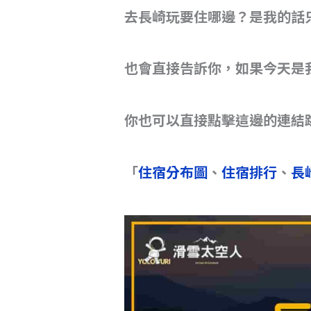
去長崎玩要住哪邊？是我的話
d
b
Li
s
o
n
o
k
也會直接告訴你，如果今天是
k
你也可以直接點擊這邊的連結
「
住宿分布圖
、
住宿排行
、
長