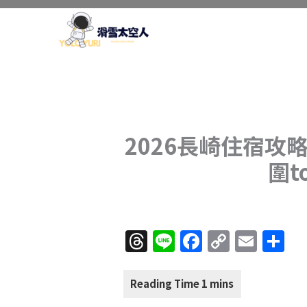
跳
至
主
要
內
容
2026長崎住宿攻
圍t
T
Li
F
C
E
分
h
n
a
o
m
享
re
e
c
p
ai
a
e
y
l