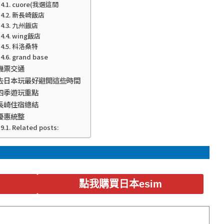
cuore(我選這間
新長崎飯店
九州飯店
wing飯店
科洛桑特
grand base
機票交通
去日本玩最好避開這些時間
四季遊玩重點
長崎住宿總結
優惠統整
Related posts:
點我購買日本esim