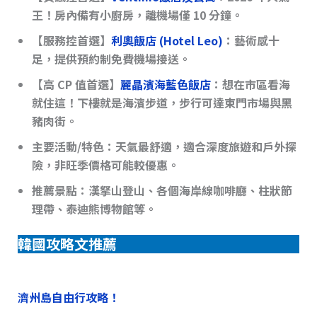
王！房內備有小廚房，離機場僅 10 分鐘。
【服務控首選】
利奧飯店 (Hotel Leo)
：藝術感十
足，提供預約制免費機場接送。
【高 CP 值首選】
麗晶濱海藍色飯店
：想在市區看海
就住這！下樓就是海濱步道，步行可達東門市場與黑
豬肉街。
主要活動/特色
：天氣最舒適，適合深度旅遊和戶外探
險，非旺季價格可能較優惠。
推薦景點
：漢拏山登山、各個海岸線咖啡廳、柱狀節
理帶、泰迪熊博物館等。
韓國攻略文推薦
濟州島自由行攻略！