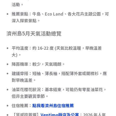
活動。
推薦景點
：牛島、Eco Land、各大花卉主題公園，可
深入探索景點。
濟州島5月天氣活動總覽
平均溫度
：約 16-22 度 (天氣比較溫暖，早晚溫差
大)。
降雨機率
：較少，天氣晴朗。
建議穿搭
：短袖、薄長袖，搭配薄外套或開襟衫，應
對早晚溫差。
油菜花櫻花狀況
：基本結束，可能仍有零星油菜花，
但非主要觀賞季節。
住宿推薦：
點我看濟州島住宿推薦
【質感控首選】
Ventimo飯店及公寓
：2026 年人氣