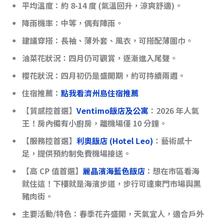
平均溫度
：約 8-14 度 (氣溫回升，涼爽舒適)。
降雨機率
：中等，偶有陣雨。
建議穿搭
：長袖、薄外套、風衣，可搭配薄圍巾。
油菜花狀況
：四月仍可觀賞，逐漸進入尾聲。
櫻花狀況
：四月初仍是盛開期，約可持續兩週。
住宿推薦：
點我看濟州島住宿推薦
【質感控首選】
Ventimo飯店及公寓
：2026 年人氣
王！房內備有小廚房，離機場僅 10 分鐘。
【服務控首選】
利奧飯店 (Hotel Leo)
：藝術感十
足，提供預約制免費機場接送。
【高 CP 值首選】
麗晶濱海藍色飯店
：想在市區看海
就住這！下樓就是海濱步道，步行可達東門市場與黑
豬肉街。
主要活動/特色
：春季花卉盛開，天氣宜人，適合戶外