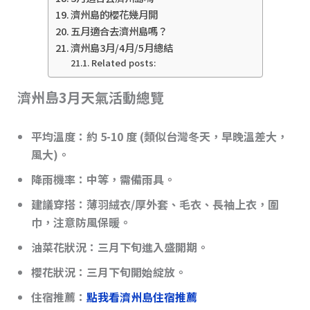
濟州島的櫻花幾月開
五月適合去濟州島嗎？
濟州島3月/4月/5月總結
Related posts:
濟州島3月天氣活動總覽
平均溫度
：約 5-10 度 (類似台灣冬天，早晚溫差大，
風大)。
降雨機率
：中等，需備雨具。
建議穿搭
：薄羽絨衣/厚外套、毛衣、長袖上衣，圍
巾，注意防風保暖。
油菜花狀況
：三月下旬進入盛開期。
櫻花狀況
：三月下旬開始綻放。
住宿推薦：
點我看濟州島住宿推薦