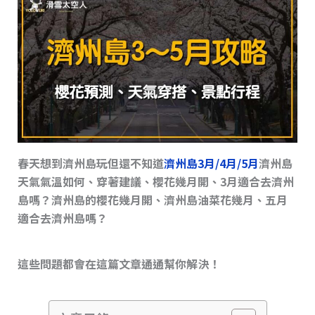
s
o
n
o
k
k
春天想到濟州島玩但還不知道
濟州島3月/4月/5月
濟州島
天氣氣溫如何、穿著建議、櫻花幾月開、3月適合去濟州
島嗎？濟州島的櫻花幾月開、濟州島油菜花幾月、五月
適合去濟州島嗎？
這些問題都會在這篇文章通通幫你解決！