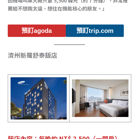
回機場叫車大概只要 5,500 韓元（約 7 分鐘），非常推
薦給不想跑太遠、想住在機能核心的朋友。」
預訂agoda
預訂trip.com
濟州新羅舒泰飯店
飯店內容：每晚約 NT$ 2,500（一間房）