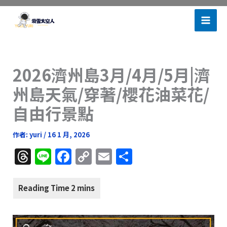
跳
滑雪太空人
至
主
要
內
2026濟州島3月/4月/5月|濟
容
州島天氣/穿著/櫻花油菜花/
自由行景點
作者:
yuri
/
16 1 月, 2026
T
Li
F
C
E
分
h
n
a
o
m
享
re
e
c
p
ai
a
e
y
l
d
b
Li