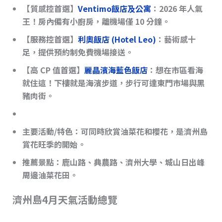
【質感控首選】
Ventimo飯店及公寓
：2026 年人氣
王！房內備有小廚房，離機場僅 10 分鐘。
【服務控首選】
利奧飯店 (Hotel Leo)
：藝術感十
足，提供預約制免費機場接送。
【高 CP 值首選】
麗晶濱海藍色飯店
：想在市區看海
就住這！下樓就是海濱步道，步行可達東門市場與黑
豬肉街。
主要活動/特色
：可同時欣賞油菜花和櫻花，是濟州島
賞花旺季的開始。
推薦景點
：鹿山路、典農路、濟州大學、城山日出峰
周邊油菜花田。
濟州島4月天氣活動總覽