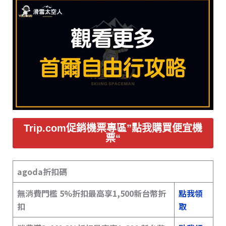
Trip.com促銷機票專區”點我購買便宜機
票“
agoda折扣碼
無消費門檻 5%折扣最高享1,500新台幣折
點我領
扣
取