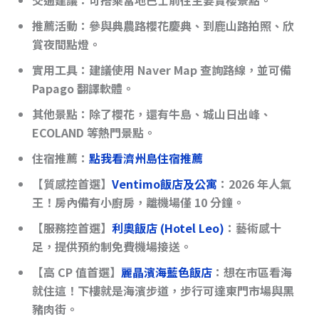
交通建議
：可搭乘當地巴士前往主要賞櫻景點。
推薦活動
：參與典農路櫻花慶典、到鹿山路拍照、欣
賞夜間點燈。
實用工具
：建議使用 Naver Map 查詢路線，並可備
Papago 翻譯軟體。
其他景點
：除了櫻花，還有牛島、城山日出峰、
ECOLAND 等熱門景點。
住宿推薦
：
點我看濟州島住宿推薦
【質感控首選】
Ventimo飯店及公寓
：2026 年人氣
王！房內備有小廚房，離機場僅 10 分鐘。
【服務控首選】
利奧飯店 (Hotel Leo)
：藝術感十
足，提供預約制免費機場接送。
【高 CP 值首選】
麗晶濱海藍色飯店
：想在市區看海
就住這！下樓就是海濱步道，步行可達東門市場與黑
豬肉街。