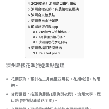
2026更新）濟州島自由行住宿
濟州島櫻花節：典農路櫻花慶典
濟州島賞櫻景點
濟州島自由行景點
韓國旅遊必載app
四月適合去濟州島嗎？
4月韓國有櫻花嗎？
濟州島櫻花季是何時
濟州島櫻花時間總結
Related posts:
濟州島櫻花季旅遊重點整理
花期預測
：預計在
三月底至四月初
，花期較短，約兩
週。
賞櫻景點
：推薦典農路 (慶典與夜櫻)、濟州大學、鹿
山路 (櫻花與油菜花同開)。