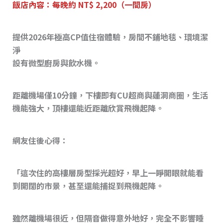
飯店內容：每晚約 NT$ 2,200（一間房）
提供2026年極高CP值住宿體驗，房間不鋪地毯、環境潔
淨
設有微型廚房與飲水機。
距離機場僅10分鐘，下樓即有CU超商與蓮洞商圈，生活
機能強大，頂樓還能近距離欣賞飛機起降。
網友
住後心得：
「這次住的高樓層房型採光超好，早上一睜開眼就能看
到開闊的市景，甚至還能捕捉到飛機起降。
雖然離機場很近，但隔音做得意外地好，完全不影響睡