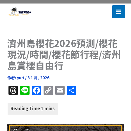
跳
滑雪太空人
至
主
要
內
濟州島櫻花2026預測/櫻花
容
現況/時間/櫻花節行程/濟州
島賞櫻自由行
作者:
yuri
/
3 1 月, 2026
T
Li
F
C
E
分
h
n
a
o
m
享
re
e
c
p
ai
a
e
y
l
d
b
Li