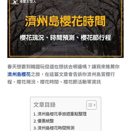
s
o
n
o
k
k
春天想要到韓國玩但還在想該去哪邊嗎？讓我來推薦你
濟州島櫻花
之旅，在這篇文章會告訴你濟州島賞櫻行
程、櫻花現況、櫻花時間、櫻花節活動等資訊
文章目錄
濟州島櫻花季旅遊重點整理
優惠統整
濟州島櫻花時間預測