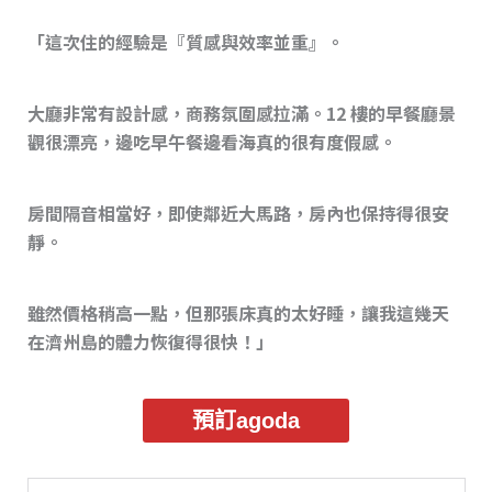
「這次住的經驗是『質感與效率並重』。
大廳非常有設計感，商務氛圍感拉滿。12 樓的早餐廳景
觀很漂亮，邊吃早午餐邊看海真的很有度假感。
房間隔音相當好，即使鄰近大馬路，房內也保持得很安
靜。
雖然價格稍高一點，但那張床真的太好睡，讓我這幾天
在濟州島的體力恢復得很快！」
預訂agoda