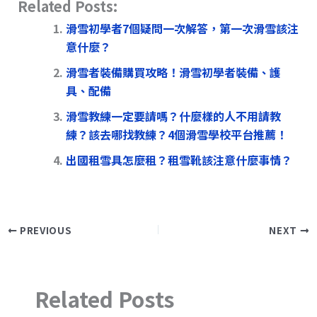
Related Posts:
re
e
c
p
ai
a
e
y
l
滑雪初學者7個疑問一次解答，第一次滑雪該注
意什麼？
d
b
Li
滑雪者裝備購買攻略！滑雪初學者裝備、護
s
o
n
具、配備
o
k
滑雪教練一定要請嗎？什麼樣的人不用請教
k
練？該去哪找教練？4個滑雪學校平台推薦！
出國租雪具怎麼租？租雪靴該注意什麼事情？
PREVIOUS
NEXT
Related Posts