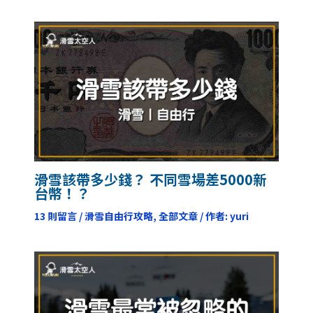
滑雪該帶多少錢？ 不同雪場差5000新
台幣！？
13 則留言
/
滑雪自由行攻略
,
全部文章
/ 作者:
yuri