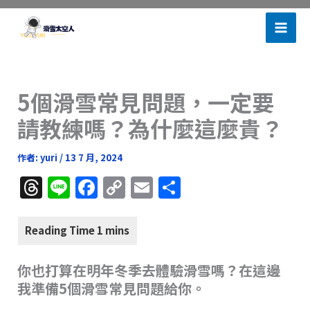
跳
滑雪太空人
至
主
要
內
5個滑雪常見問題，一定要
容
請教練嗎？為什麼這麼貴？
作者:
yuri
/
13 7 月, 2024
T
Li
F
C
E
分
h
n
a
o
m
享
re
e
c
p
ai
a
e
y
l
你也打算在明年冬季去體驗滑雪嗎？在這邊
d
b
Li
我準備5個滑雪常見問題給你。
s
o
n