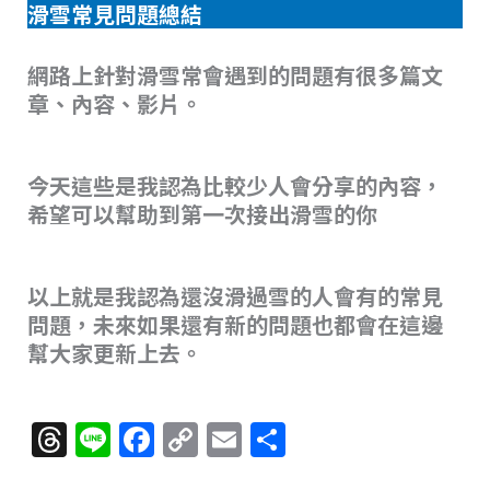
滑雪常見問題總結
網路上針對滑雪常會遇到的問題有很多篇文
章、內容、影片。
今天這些是我認為比較少人會分享的內容，
希望可以幫助到第一次接出滑雪的你
以上就是我認為還沒滑過雪的人會有的常見
問題，未來如果還有新的問題也都會在這邊
幫大家更新上去。
T
Li
F
C
E
分
h
n
a
o
m
享