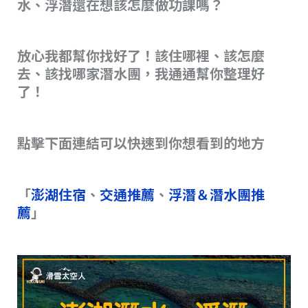
水、浮潛還在想該怎麼做功課嗎？
s
o
n
o
k
k
放心我都幫你找好了！該住哪裡、該怎麼
去、該找哪家潛水團，我通通幫你整理好
了！
點擊下面連結可以快速到你想看到的地方
「
澎湖住宿
、
交通推薦
、
浮潛＆潛水團推
薦
」