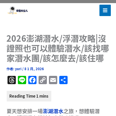
跳
滑雪太空人
至
主
要
內
2026澎湖潛水/浮潛攻略|沒
容
證照也可以體驗潛水/該找哪
家潛水團/該怎麼去/該住哪
作者:
yuri
/
8 1 月, 2026
T
Li
F
C
E
分
h
n
a
o
m
享
re
e
c
p
ai
a
e
y
l
夏天想安排一場
d
b
澎湖潛水
Li
之旅，想體驗潛