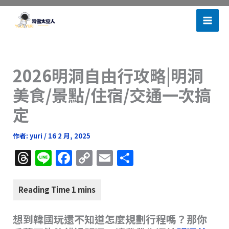
跳
滑雪太空人
至
主
要
內
2026明洞自由行攻略|明洞
容
美食/景點/住宿/交通一次搞
定
作者:
yuri
/
16 2 月, 2025
T
Li
F
C
E
分
h
n
a
o
m
享
re
e
c
p
ai
a
e
y
l
想到韓國玩還不知道怎麼規劃行程嗎？那你
d
b
Li