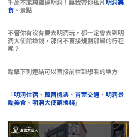
千萬不能夠錯過明洞！讓我帶你逛片
明洞美
s
o
n
食
、景點
o
k
k
不管你有沒有要去明洞玩，都一定會去到明
洞大使館換錢，那何不直接規劃那邊的行程
呢？
點擊下列連結可以直接前往到想看的地方
「
明洞住宿
、
韓國機票
、
首爾交通
、
明洞景
點美食
、
明洞大使館換錢
」