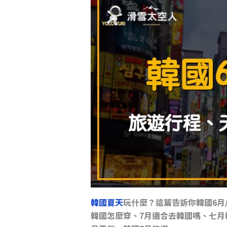
s
o
n
o
k
k
韓國夏天
玩什麼？這篇告訴你韓國6月/
韓國怎麼穿、7月適合去韓國嗎、七月