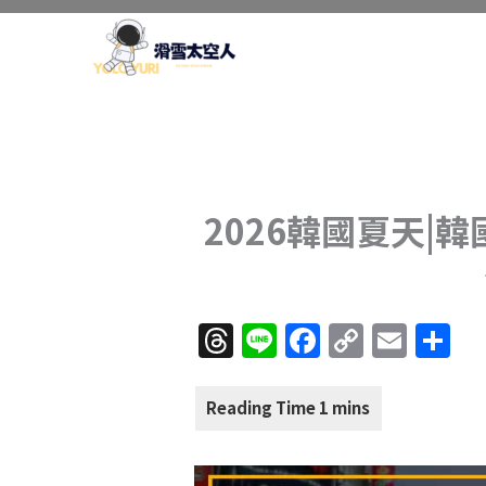
跳
至
主
要
內
容
2026韓國夏天|韓
T
Li
F
C
E
分
h
n
a
o
m
享
re
e
c
p
ai
a
e
y
l
d
b
Li