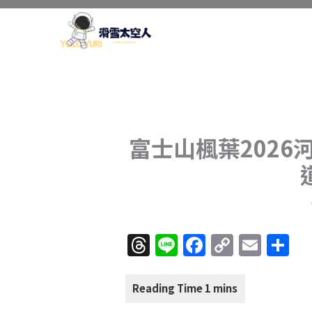
跳
至
主
要
內
容
富士山楓葉2026
T
Li
F
C
E
分
h
n
a
o
m
享
re
e
c
p
ai
a
e
y
l