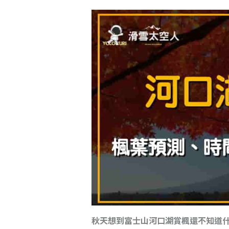
d
b
Li
s
o
n
o
k
k
秋天想到富士山河口湖賞楓還不知道