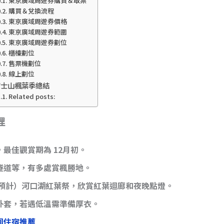
東京廣域周遊券購買＆取票
購買＆兌換流程
東京廣域周遊券價格
東京廣域周遊券範圍
東京廣域周遊券劃位
櫃檯劃位
售票機劃位
線上劃位
富士山楓葉季總結
Related posts:
理
，
最佳觀賞期為 12月初
。
隧道等，有多處賞楓勝地。
/30（預計）河口湖紅葉祭，欣賞紅葉迴廊和夜晚點燈。
外套，若遇低溫需準備厚衣。
圍住宿推薦