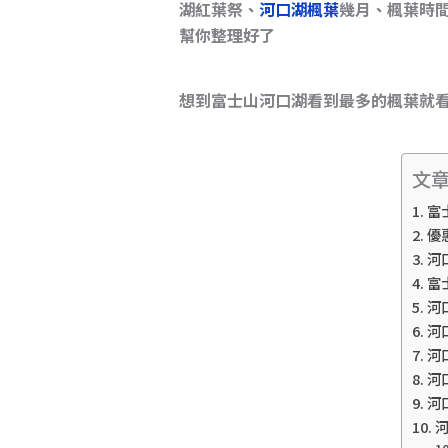
湖紅葉祭、
河口湖楓葉
幾月、楓葉時
幫你整理好了
想到富士山河口湖看到最多的楓葉就
文
富
優
河
富
河
河
河
河
河