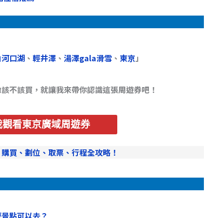
山河口湖
、
輕井澤
、
湯澤gala滑雪
、
東京
」
豫該不該買，就讓我來帶你認識這張周遊券吧！
我觀看東京廣域周遊券
、購買、劃位、取票、行程全攻略！
麼景點可以去？