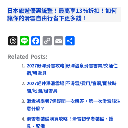
日本旅遊優惠統整！最高享13%折扣！如何
讓你的滑雪自由行省下更多錢！
T
Li
F
C
E
分
h
n
a
o
m
享
Related Posts:
re
e
c
p
ai
a
e
y
l
2027野澤滑雪攻略|野澤溫泉滑雪雪票/交通住
宿/租雪具
d
b
Li
2027輕井澤滑雪場|不滑雪/費用/官網/開放時
s
o
n
間/地圖/租雪具
o
k
滑雪初學者7個疑問一次解答，第一次滑雪該注
k
意什麼？
滑雪者裝備購買攻略！滑雪初學者裝備、護
具、配備