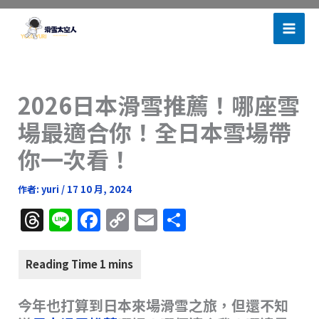
跳
滑雪太空人
至
主
要
內
2026日本滑雪推薦！哪座雪
容
場最適合你！全日本雪場帶
你一次看！
作者:
yuri
/
17 10 月, 2024
T
Li
F
C
E
分
h
n
a
o
m
享
re
e
c
p
ai
a
e
y
l
今年也打算到日本來場滑雪之旅，但還不知
d
b
Li