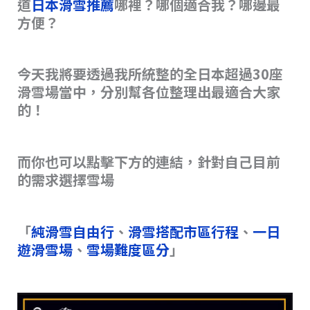
道
日本滑雪推薦
哪裡？哪個適合我？哪邊最
s
o
n
方便？
o
k
k
今天我將要透過我所統整的全日本超過30座
滑雪場當中，分別幫各位整理出最適合大家
的！
而你也可以點擊下方的連結，針對自己目前
的需求選擇雪場
「
純滑雪自由行
、
滑雪搭配市區行程
、
一日
遊滑雪場
、
雪場難度區分
」