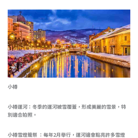
小樽
小樽運河
：冬季的運河被雪覆蓋，形成美麗的雪景，特
別適合拍照。
小樽雪燈籠祭
：每年2月舉行，運河邊會點亮許多雪燈