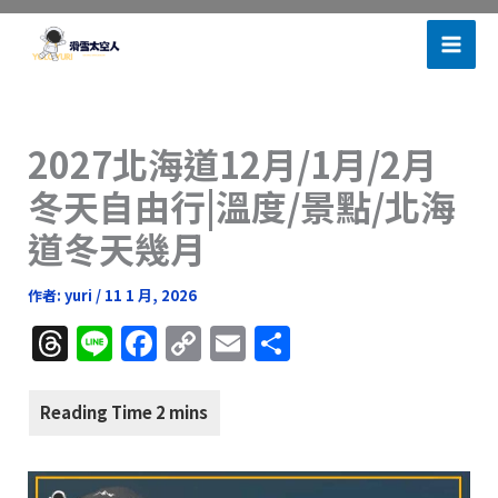
跳
滑雪太空人
至
主
要
內
2027北海道12月/1月/2月
容
冬天自由行|溫度/景點/北海
道冬天幾月
作者:
yuri
/
11 1 月, 2026
T
Li
F
C
E
分
h
n
a
o
m
享
re
e
c
p
ai
a
e
y
l
d
b
Li