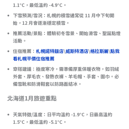
1.1°C，最低溫約 -4.9°C。
下雪預測/雪況
：札幌的積雪通常從 11 月中下旬開
始，12 月會逐漸穩定積雪。
推薦活動/景點
：體驗初冬雪景、開始滑雪、聖誕點燈
活動。
住宿推薦：
札幌諾特飯店
\
威斯特酒店
\
格拉斯麗
\
點我
看札幌平價住宿推薦
穿搭建議
：極度寒冷，需準備厚重保暖衣物，如羽絨
外套、厚毛衣、發熱衣褲、羊毛帽、手套、圍巾。
必
備雪靴和防滑鞋套
以防路面結冰。
北海道1月旅遊重點
天氣特徵/溫度
：日平均溫約 -1.9°C，日最高溫約
1.5°C，最低溫約 -5.1°C。