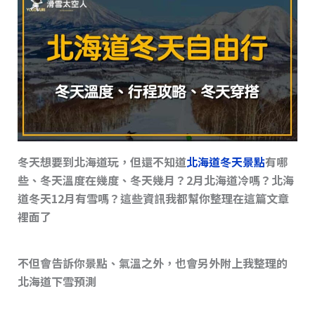
s
o
n
o
k
k
冬天想要到北海道玩，但還不知道
北海道冬天景點
有哪
些、冬天溫度在幾度、冬天幾月？2月北海道冷嗎？北海
道冬天12月有雪嗎？這些資訊我都幫你整理在這篇文章
裡面了
不但會告訴你景點、氣溫之外，也會另外附上我整理的
北海道下雪預測