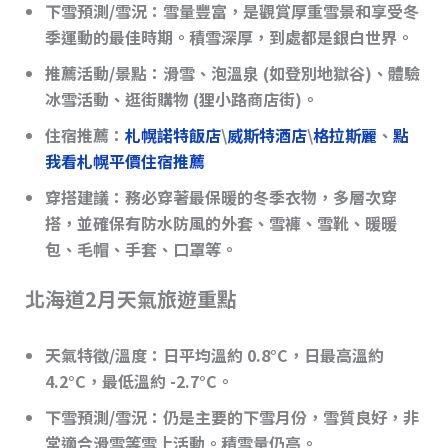
下雪預測/雪況
：雪量豐富，是觀賞厚重雪景和享受冬
季運動的最佳時期。積雪深厚，到處都是銀白世界。
推薦活動/景點
：滑雪、泡溫泉 (如登別地獄谷)、體驗
冰雪活動、逛街購物 (狸小路商店街)。
住宿推薦：
札幌諾特飯店
\
威斯特酒店
\
格拉斯麗
、
點
我看札幌平價住宿推薦
穿搭建議
：務必穿著最保暖的冬季衣物，多層次穿
搭，並確保有防水防風的外套、雪褲、雪靴、暖暖
包、毛帽、手套、口罩等。
北海道2月天氣旅遊重點
天氣特徵/溫度
：日平均溫約 0.8°C，日最高溫約
4.2°C，最低溫約 -2.7°C。
下雪預測/雪況
：仍是主要的下雪月份，雪質良好，非
常適合滑雪等雪上活動。積雪量仍高。