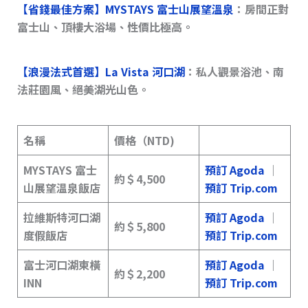
【省錢最佳方案】MYSTAYS 富士山展望溫泉
：房間正對
富士山、頂樓大浴場、性價比極高。
【浪漫法式首選】La Vista 河口湖
：私人觀景浴池、南
法莊園風、絕美湖光山色。
名稱
價格（NTD)
MYSTAYS 富士
預訂 Agoda
｜
約＄4,500
山展望温泉飯店
預訂 Trip.com
拉維斯特河口湖
預訂 Agoda
｜
約＄
5,800
度假飯店
預訂 Trip.com
富士河口湖東橫
預訂 Agoda
｜
約＄
2,200
INN
預訂 Trip.com