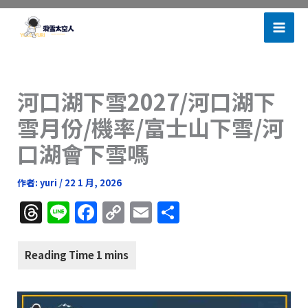
跳
滑雪太空人
至
主
要
內
河口湖下雪2027/河口湖下
容
雪月份/機率/富士山下雪/河
口湖會下雪嗎
作者:
yuri
/
22 1 月, 2026
T
Li
F
C
E
分
h
n
a
o
m
享
re
e
c
p
ai
a
e
y
l
d
b
Li