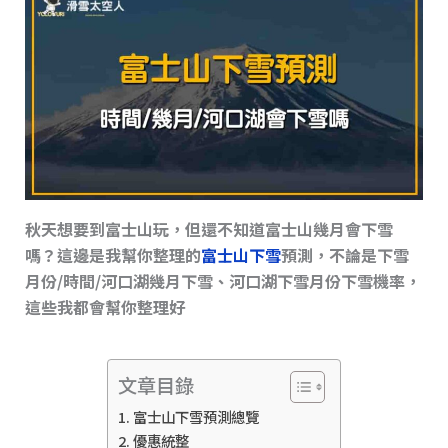
s
o
n
o
k
k
秋天想要到富士山玩，但還不知道富士山幾月會下雪
嗎？這邊是我幫你整理的
富士山下雪
預測，不論是下雪
月份/時間/河口湖幾月下雪、河口湖下雪月份下雪機率，
這些我都會幫你整理好
文章目錄
富士山下雪預測總覽
優惠統整