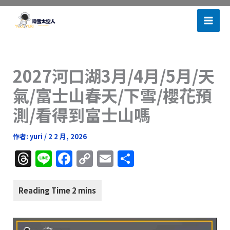
跳
滑雪太空人
至
主
要
內
2027河口湖3月/4月/5月/天
容
氣/富士山春天/下雪/櫻花預
測/看得到富士山嗎
作者:
yuri
/
2 2 月, 2026
T
Li
F
C
E
分
h
n
a
o
m
享
re
e
c
p
ai
a
e
y
l
d
b
Li