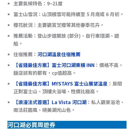
主要氣候特色
：9~21度
富士山雪況
：山頂積雪可能持續至 5 月底或 6 月初。
櫻花狀況
：主要觀賞芝櫻等其他春季花卉。
推薦活動
：登山步道開放 (部分)、自行車環湖、遊
船。
住宿推薦：
河口湖溫泉住宿推薦
【省錢最佳方案】
富士河口湖東橫 INN
：價格不高，
飯店該有的都有，cp值超高。
【省錢最佳方案】MYSTAYS 富士山展望溫泉
：房間
正對富士山、頂樓大浴場、性價比極高。
【浪漫法式首選】La Vista 河口湖
：私人觀景浴池、
南法莊園風、絕美湖光山色。
河口湖必買周遊券