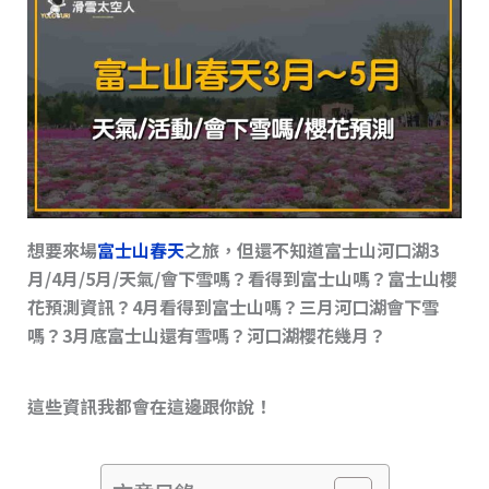
s
o
n
o
k
k
想要來場
富士山春天
之旅，但還不知道富士山河口湖3
月/4月/5月/天氣/會下雪嗎？看得到富士山嗎？富士山櫻
花預測資訊？4月看得到富士山嗎？三月河口湖會下雪
嗎？3月底富士山還有雪嗎？河口湖櫻花幾月？
這些資訊我都會在這邊跟你說！