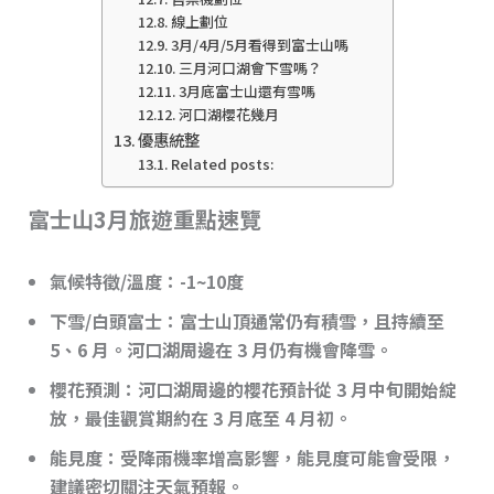
線上劃位
3月/4月/5月看得到富士山嗎
三月河口湖會下雪嗎？
3月底富士山還有雪嗎
河口湖櫻花幾月
優惠統整
Related posts:
富士山3月旅遊重點速覽
氣候特徵/溫度
：-1~10度
下雪/白頭富士
：富士山頂通常仍有積雪，且持續至
5、6 月。河口湖周邊在 3 月仍有機會降雪。
櫻花預測
：河口湖周邊的櫻花預計從 3 月中旬開始綻
放，最佳觀賞期約在 3 月底至 4 月初。
能見度
：受降雨機率增高影響，能見度可能會受限，
建議密切關注天氣預報。