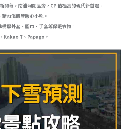
3 新開幕，南浦洞鬧區旁，CP 值極高的現代新首選。
、豬肉湯飯等暖心小吃。
準備厚外套、圍巾、手套等保暖衣物。
Kakao T、Papago。