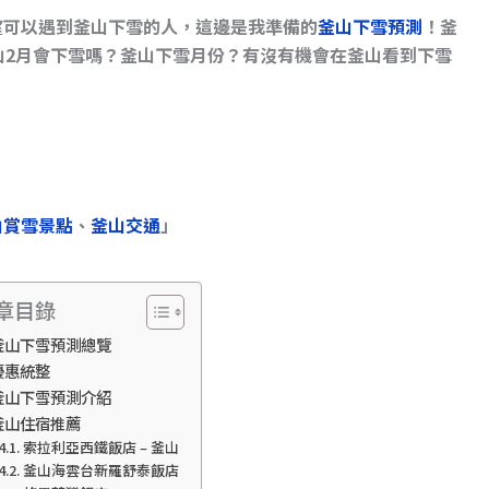
望可以遇到釜山下雪的人，這邊是我準備的
釜山下雪預測
！釜
山2月會下雪嗎？釜山下雪月份？有沒有機會在釜山看到下雪
山賞雪景點
、
釜山交通
」
章目錄
釜山下雪預測總覽
優惠統整
釜山下雪預測介紹
釜山住宿推薦
索拉利亞西鐵飯店 – 釜山
釜山海雲台新羅舒泰飯店