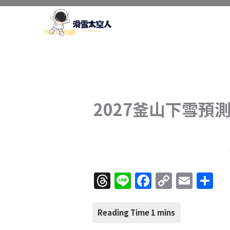
跳
至
主
要
內
容
2027釜山下雪預
T
Li
F
C
E
分
h
n
a
o
m
享
re
e
c
p
ai
a
e
y
l