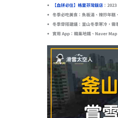
【血拼必住】格里芬灣飯店
：202
冬季必吃美食
：魚板湯、辣炒年糕
冬季穿搭建議
：釜山冬季寒冷，需
實用 App
：韓巢地鐵、Naver Map、