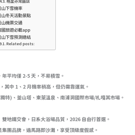
格里芬灣飯店
釜山下雪機率
釜山冬天活動景點
釜山機票交通
韓國旅遊必載app
釜山下雪預測總結
Related posts:
年平均僅 2-5 天，不易積雪。
 月，其中 1、2 月機率稍高，但仍需靠運氣。
色獨特)、釜山塔、東萊溫泉、南浦洞國際市場/札嘎其市場。
：雙地鐵交會，日系大浴場品質，2026 自由行首選。
星集團品牌，過馬路即沙灘，享受頂級度假感。