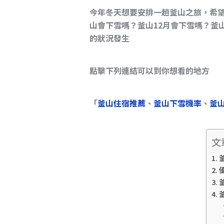
d
b
Li
今年冬天想要安排一趟釜山之旅，希
山會下雪嗎？釜山12月會下雪嗎？釜
s
o
n
的狀況發生
o
k
k
點擊下列連結可以到你想看的地方
「
釜山住宿推薦
、
釜山下雪機率
、
釜
文