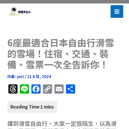
跳
滑雪太空人
至
主
要
內
6座最適合日本自由行滑雪
容
的雪場！住宿、交通、裝
備、雪票一次全告訴你！
作者:
yuri
/
21 6 月, 2024
T
Li
F
C
E
分
h
n
a
o
m
享
re
e
c
p
ai
a
e
y
l
講到滑雪自由行，大家一定很陌生，以為滑
d
b
Li