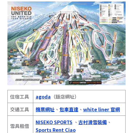
住宿工具
agoda
（飯店網址）
交通工具
機票網址
、
包車直達
、
white liner 官網
NISEKO SPORTS
、
古村滑雪裝備
、
雪具租借
Sports Rent Ciao