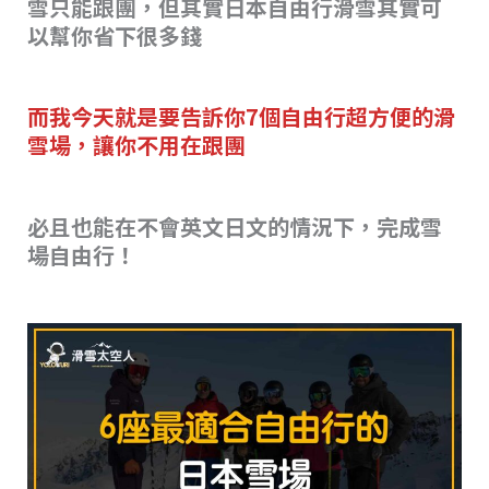
雪只能跟團，但其實日本自由行滑雪其實可
s
o
n
以幫你省下很多錢
o
k
k
而我今天就是要告訴你7個自由行超方便的滑
雪場，讓你不用在跟團
必且也能在不會英文日文的情況下，完成雪
場自由行！