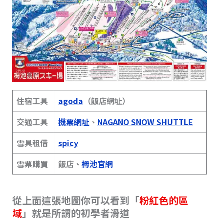
住宿工具
agoda
（飯店網址）
交通工具
機票網址
、
NAGANO SNOW SHUTTLE
雪具租借
spicy
雪票購買
飯店、
栂池官網
從上面這張地圖你可以看到「
粉紅色的區
域
」就是所謂的初學者滑道