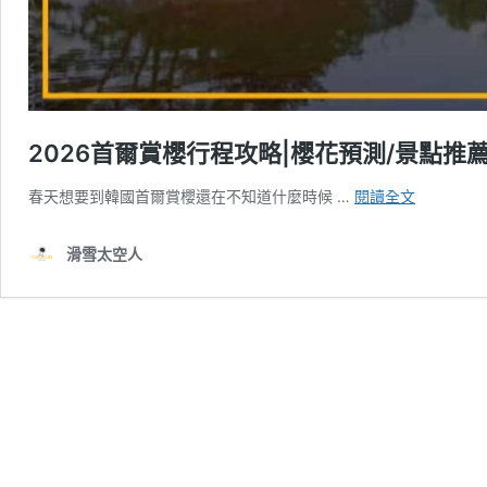
2026首爾賞櫻行程攻略|櫻花預測/景點推
2026
春天想要到韓國首爾賞櫻還在不知道什麼時候 …
閱讀全文
首
爾
滑雪太空人
賞
櫻
行
程
攻
略|
櫻
花
預
測/