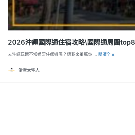
2026沖繩國際通住宿攻略\國際通周圍top
2026
去沖繩玩還不知道要住哪邊嗎？讓我來推薦你 …
閱讀全文
沖
繩
滑雪太空人
國
際
通
住
宿
攻
略
\國
際
通