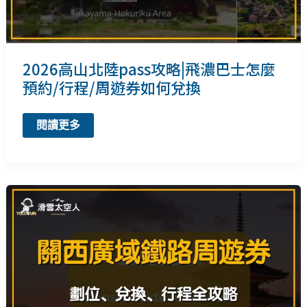
規
劃
2026高山北陸pass攻略|飛濃巴士怎麼
預約/行程/周遊券如何兌換
2026
閱讀更多
高
山
北
陸
pass
攻
略|
飛
濃
巴
士
怎
麼
預
約/
行