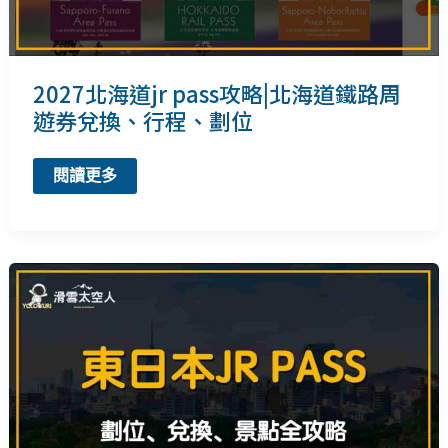
2027北海道jr pass攻略|北海道鐵路周
遊券兌換、行程、劃位
2027
閱讀更多
北
海
道
jr
pass
攻
略|
北
海
道
鐵
路
周
遊
券
兌
換、