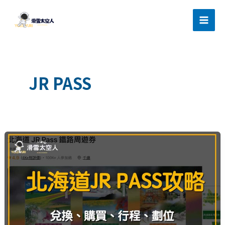
跳
滑雪太空人
至
主
要
內
容
JR PASS