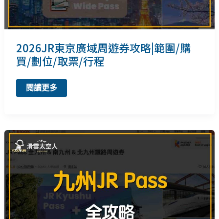
圍/
購
買/
劃
位/
取
2026JR東京廣域周遊券攻略|範圍/購
票/
行
買/劃位/取票/行程
程
2026JR
閱讀更多
東
京
廣
域
周
遊
券
攻
略|
範
圍/
購
買/
劃
位/
取