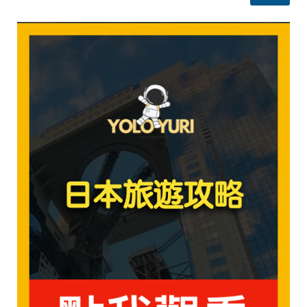
位/
取
票