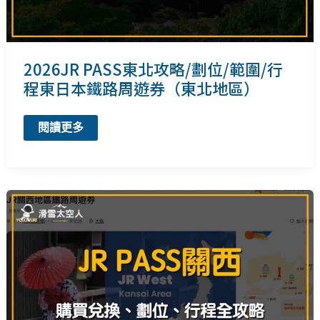
行
程、
劃
位
2026JR PASS東北攻略/劃位/範圍/行
程東日本鐵路周遊券（東北地區）
2026JR
閱讀更多
PASS
東
北
攻
略/
劃
位/
範
圍/
行
程
東
日
本
鐵
路