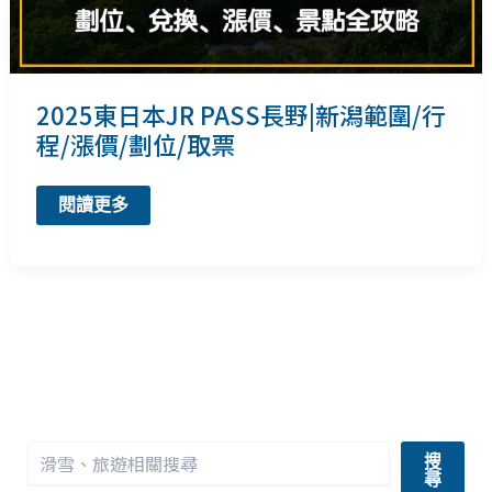
程
2025東日本JR PASS長野|新潟範圍/行
程/漲價/劃位/取票
2025
閱讀更多
東
日
本
JR
PASS
長
野|
新
潟
範
圍/
行
程/
漲
搜
價/
尋
劃