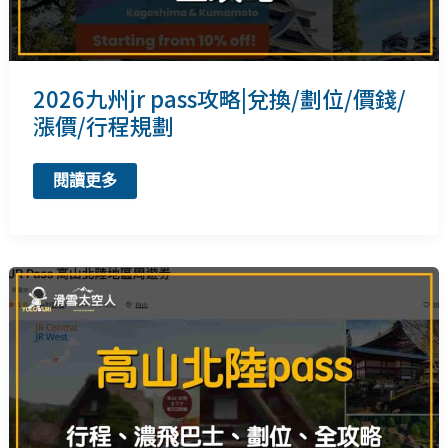
票/
行
程
2026九州jr pass攻略|兌換/劃位/價錢/
漲價/行程規劃
2026
閱讀更多
九
州
jr
pass
攻
略|
兌
換/
劃
位/
價
錢/
漲
價/
行
程