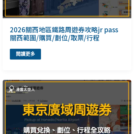
周
遊
券
（東
北
地
2026關西地區鐵路周遊券攻略jr pass
區）
關西範圍/購買/劃位/取票/行程
2026
閱讀更多
關
西
地
區
鐵
路
周
遊
券
攻
略
jr
pass
關
西
範