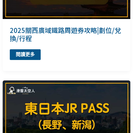
程/
周
遊
券
如
何
2025關西廣域鐵路周遊券攻略|劃位/兌
兌
換
換/行程
2025
閱讀更多
關
西
廣
域
鐵
路
周
遊
券
攻
略|
劃
位/
兌
換/
行