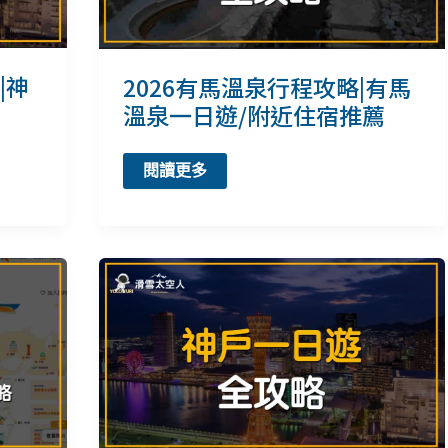
|神
2026有馬溫泉行程攻略|有馬
溫泉一日遊/附近住宿推薦
2026
閱讀更多
有
馬
溫
泉
行
程
攻
略|
有
馬
溫
泉
一
日
遊/
附
近