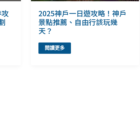
住
宿
2025神戶一日遊攻略！神戶
券攻
推
薦
景點推薦、自由行該玩幾
/劃
天？
2025
閱讀更多
神
戶
一
日
遊
攻
略！
神
戶
景
點
推
薦、
自
由
行
該
玩