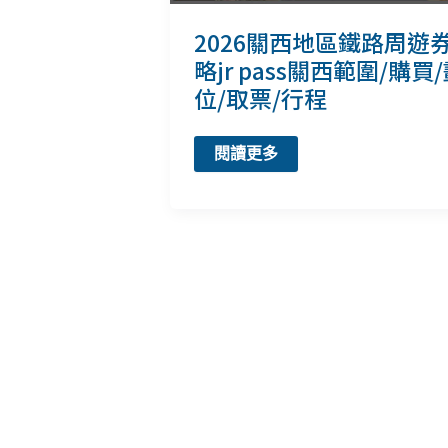
2026關西地區鐵路周遊
略jr pass關西範圍/購買
位/取票/行程
2026
閱讀更多
關
西
地
區
鐵
路
周
遊
券
攻
略
jr
pass
關
西
範
圍/
購