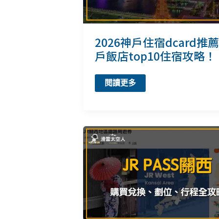
2026神戶住宿dcard推薦
戶飯店top10住宿攻略！
2026
閱讀更多
神
戶
住
宿
dcard
推
薦|
神
戶
飯
店
top10
住
宿
攻
略！