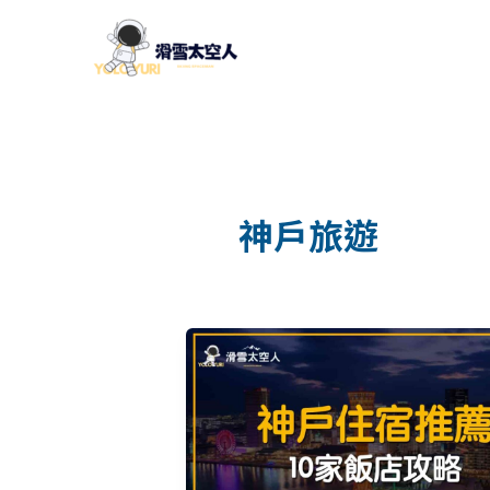
跳
至
主
要
內
容
神戶旅遊