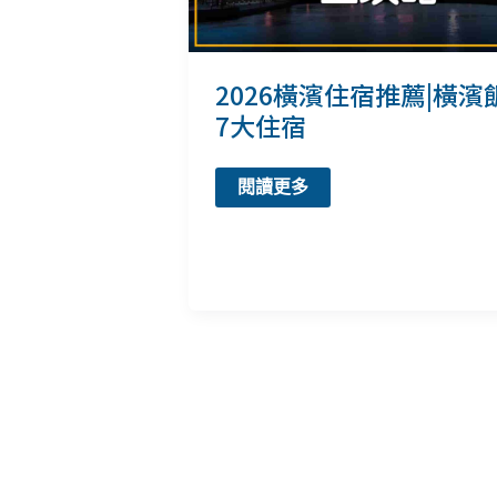
2026橫濱住宿推薦|橫濱
7大住宿
2026
閱讀更多
橫
濱
住
宿
推
薦|
橫
濱
飯
店
7
大
住
宿