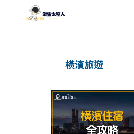
跳
至
主
要
內
容
橫濱旅遊