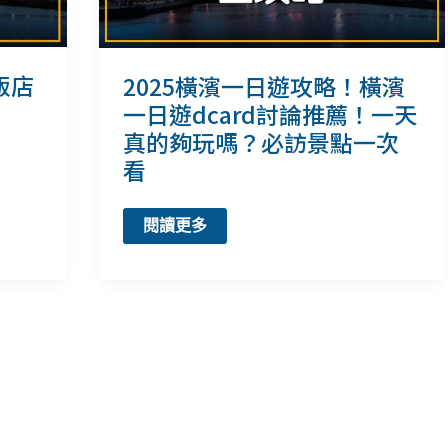
飯店
2025橫濱一日遊攻略！橫濱
一日遊dcard討論推薦！一天
真的夠玩嗎？必訪景點一次
看
2025
閱讀更多
橫
濱
一
日
遊
攻
略！
橫
濱
一
日
遊
dcard