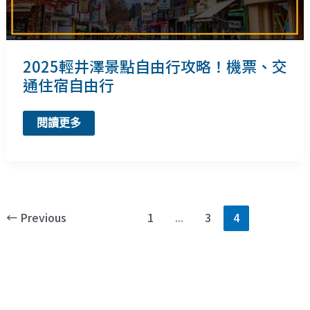
2025輕井澤景點自由行攻略！機票、交
通住宿自由行
2025
閱讀更多
輕
井
澤
景
點
自
由
行
←
Previous
1
...
3
4
攻
略！
機
票、
交
通
住
宿