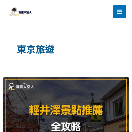
跳
滑雪太空人
至
主
要
內
容
東京旅遊