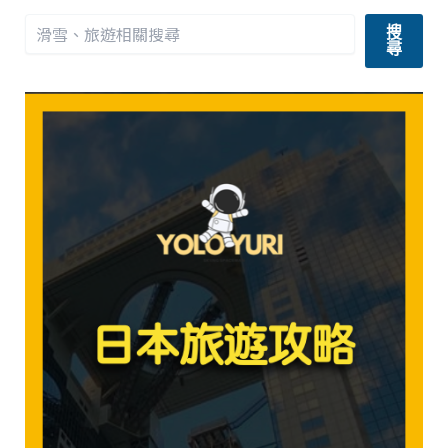
自
由
行
搜
尋